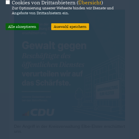
Cookies von Drittanbietern (
Übersicht
)
vor
23 Tagen 7 Stunden
Zur Optimierung unserer Webseite binden wir Dienste und
Angebote von Drittanbietern ein.
Alle akzeptieren
Auswahl speichern
Der Angriff in der Kreisverwaltung Elbe-Elster erschüttert
uns.