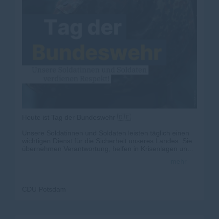
Heute ist Tag der Bundeswehr 🇩🇪
Unsere Soldatinnen und Soldaten leisten täglich einen
wichtigen Dienst für die Sicherheit unseres Landes. Sie
übernehmen Verantwortung, helfen in Krisenlagen und
stehen für Freiheit, Demokratie und Frieden ein.
mehr
Wir sagen Danke für ihren Einsatz ? in Deutschland und
überall dort, wo sie ihren Auftrag erfüllen.
CDU Potsdam
#TagDerBundeswehr #
Bundeswehr
#
Potsdam
#
CDUPotsdam
#
Sicherheit
#
Deutschland