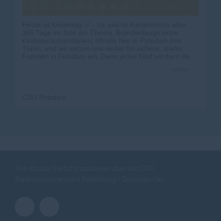
Heute ist Kindertag 🎈 - für uns ist Kinderschutz aber
365 Tage im Jahr ein Thema. Brandenburgs erste
Kinderschutzambulanz öffnete hier in Potsdam ihre
Türen, und wir setzen uns weiter für sichere, starke
Familien in Potsdam ein. Denn jedes Kind verdient den
besten Start.
mehr
#Kindertag #
Potsdam
#
CDUPotsdam
#
Kinderschutz
#
Familienpolitik
CDU Potsdam
Hier finden Sie Informationen über den CDU
Stadtbezirksverband Babelsberg / Zentrum-Ost