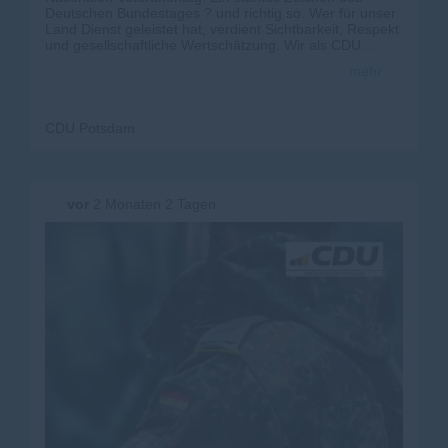
Deutschen Bundestages ? und richtig so. Wer für unser
Land Dienst geleistet hat, verdient Sichtbarkeit, Respekt
und gesellschaftliche Wertschätzung. Wir als CDU
Potsdam stehen an der Seite unserer Veteraninnen und
mehr
Veteranen. 🇩🇪
#Veteranen #
Veteranentag
#
CDU
#
Potsdam
#
Respekt
CDU Potsdam
vor
2 Monaten 2 Tagen