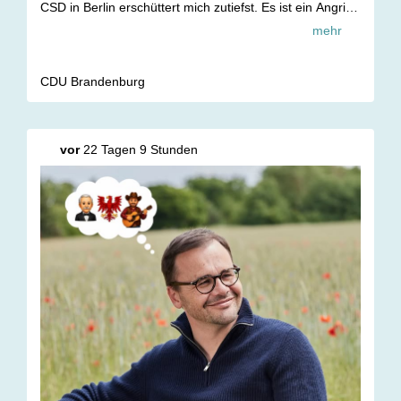
CSD in Berlin erschüttert mich zutiefst. Es ist ein Angriff
auf uns alle, auf unsere freie und offene Gesellschaft.
mehr
Ich hoffe, dass die Verletzten schnell und vollständig
genesen. Den Angehörigen der Verstorbenen gehört
unser aller Mitgefühl.
CDU Brandenburg
Die Brandenburger Polizei unterstützt die Berliner
Kolleginnen und Kollegen bei der Fahndung nach dem
gesuchten Tatverdächtigen. Hoffentlich wird er schnell
gefasst und die Hintergründe dieser schrecklichen Tat
vor
22 Tagen 9 Stunden
aufgeklärt.
— Jan Redmann