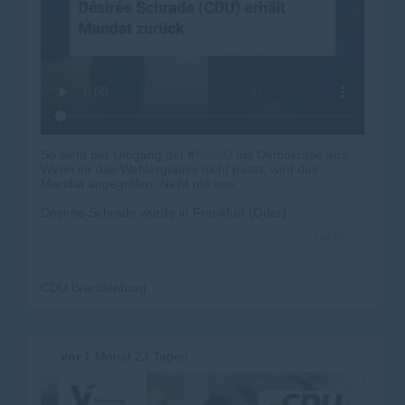
So sieht der Umgang der #
NoAfD
mit Demokratie aus:
Wenn ihr das Wahlergebnis nicht passt, wird das
Mandat angegriffen. Nicht mit uns.
Désirée Schrade wurde in Frankfurt (Oder)
demokratisch gewählt. Die SVV und das
mehr
Verwaltungsgericht haben klargestellt: Désirée bleibt!
Mandate vergeben die Bürgerinnen und Bürger. Nicht
juristische Winkelzüge.
CDU Brandenburg
Wir stehen hinter Désirée und hinter allen engagierten
Kommunalpolitikerinnen und Kommunalpolitikern, die
sich nicht einschüchtern lassen.
vor
1 Monat 23 Tagen