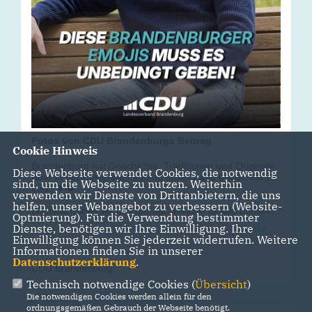
Fotos von CDU Brandenburgs Beitrag
Cookie Hinweis
Brandenburg hat Geschichte, Traditionen und Originale.
Diese Webseite verwendet Cookies, die notwendig
Aber in der Emoji-Welt kommt unser Land bisher viel zu
sind, um die Webseite zu nutzen. Weiterhin
kurz. 🌲❤️
verwenden wir Dienste von Drittanbietern, die uns
helfen, unser Webangebot zu verbessern (Website-
Deshalb haben wir uns gefragt: Welche Emojis dürften
Optmierung). Für die Verwendung bestimmter
auf keinem Smartphone fehlen? Vom Spreewaldkahn
Dienste, benötigen wir Ihre Einwilligung. Ihre
mehr
über Sanssouci und das Lausitzer Revier bis hin zu
Einwilligung können Sie jederzeit widerrufen. Weitere
Fontane, dem Brandenburger Spargel und echten
Informationen finden Sie in unserer
Brandenburg-Originalen – hier sind unsere Vorschläge.
Datenschutzerklärung
.
CDU Brandenburg
👇 Welches Emoji würdet ihr sofort benutzen? Und
Technisch notwendige Cookies (
Übersicht
)
welches fehlt euch noch? Schreibt eure Ideen in die
Die notwendigen Cookies werden allein für den
Kommentare!
ordnungsgemäßen Gebrauch der Webseite benötigt.